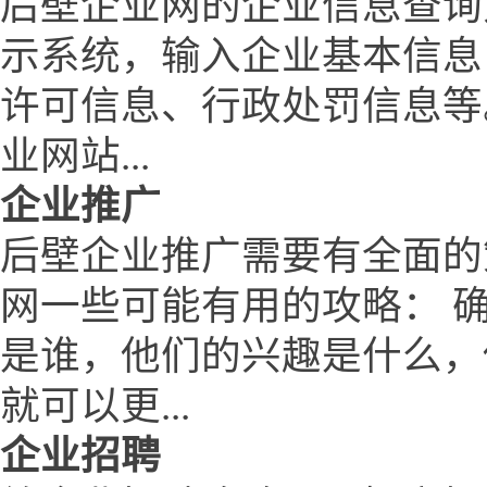
后壁企业网的企业信息查询
示系统，输入企业基本信息
许可信息、行政处罚信息等
业网站...
企业推广
后壁企业推广需要有全面的
网一些可能有用的攻略： 
是谁，他们的兴趣是什么，
就可以更...
企业招聘